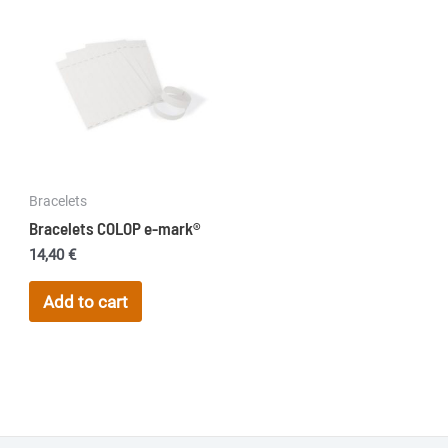
Bracelets
Bracelets COLOP e-mark®
14,40
€
Add to cart