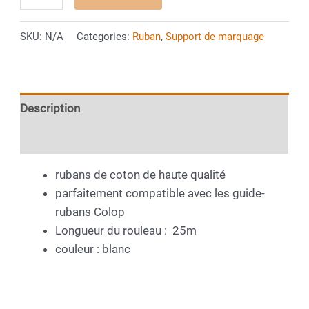
pour
COLOP
SKU:
N/A
Categories:
Ruban
,
Support de marquage
e-
mark®
quantity
Description
Additional information
rubans de coton de haute qualité
parfaitement compatible avec les guide-
rubans Colop
Longueur du rouleau : 25m
couleur : blanc