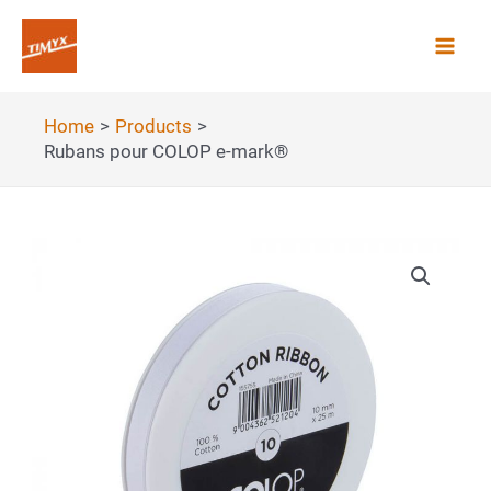
Skip
to
Mai
content
Men
Home
Products
Rubans pour COLOP e-mark®