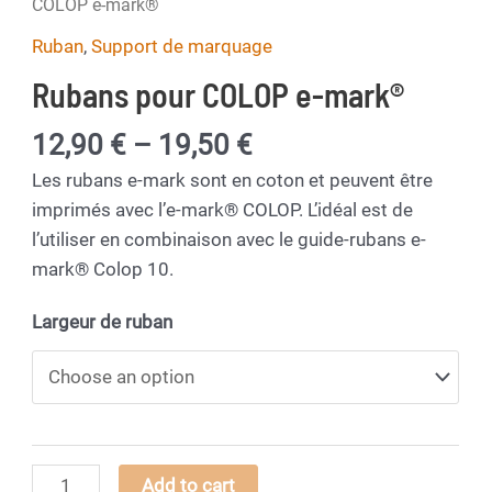
COLOP e-mark®
Ruban
,
Support de marquage
Rubans pour COLOP e-mark®
Price
12,90
€
–
19,50
€
range:
Les rubans e-mark sont en coton et peuvent être
12,90 €
imprimés avec l’e-mark® COLOP. L’idéal est de
through
l’utiliser en combinaison avec le guide-rubans e-
19,50 €
mark® Colop 10.
Largeur de ruban
Rubans
Add to cart