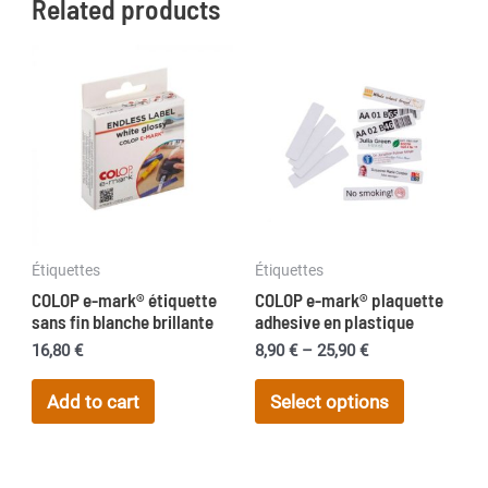
Related products
Étiquettes
Étiquettes
COLOP e-mark® étiquette
COLOP e-mark® plaquette
sans fin blanche brillante
adhesive en plastique
Price
16,80
€
8,90
€
–
25,90
€
range:
This
8,90 €
Add to cart
Select options
product
through
25,90 €
has
multiple