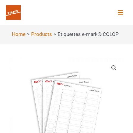
Skip
to
Mai
content
Men
Home
Products
Etiquettes e-mark® COLOP