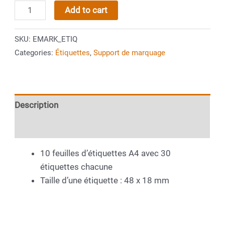
Etiquettes
Add to cart
e-
mark®
SKU:
EMARK_ETIQ
COLOP
Categories:
Étiquettes
,
Support de marquage
quantity
Description
Additional information
10 feuilles d’étiquettes A4 avec 30
étiquettes chacune
Taille d’une étiquette : 48 x 18 mm