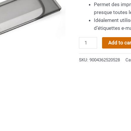
Permet des impre
presque toutes l
Idéalement utili
d’étiquettes e-m
COLOP
Add to car
e-
mark
SKU:
9004362520528
Ca
Règle
quantity