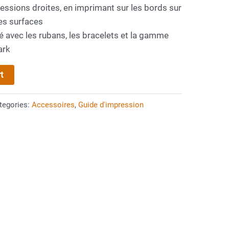
ssions droites, en imprimant sur les bords sur
es surfaces
sé avec les rubans, les bracelets et la gamme
ark
t
tegories:
Accessoires
,
Guide d'impression